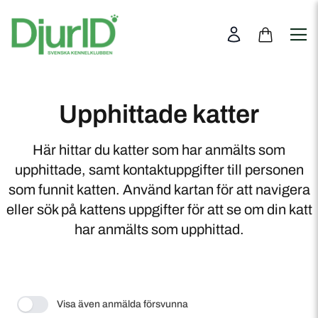
Hundar
Katter
Så
Upphittade katter
fungerar
det
Här hittar du katter som har anmälts som
Våra
upphittade, samt kontaktuppgifter till personen
tjänster
som funnit katten. Använd kartan för att navigera
FAQ
eller sök på kattens uppgifter för att se om din katt
har anmälts som upphittad.
Visa även anmälda försvunna
Toggle view mode